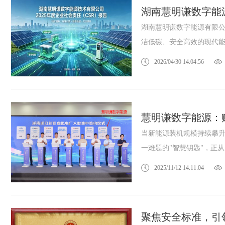
湖南慧明谦数字能源
湖南慧明谦数字能源有限
洁低碳、安全高效的现代能源
2026/04/30 14:04:56
宁波三星DDZY188
鑫腾越LXSF电子远传智能水表
慧明谦数字能源：
能
当新能源装机规模持续攀
一难题的"智慧钥匙"，正从..
2025/11/12 14:11:04
聚焦安全标准，引