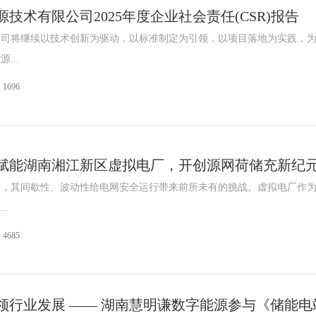
技术有限公司2025年度企业社会责任(CSR)报告
公司将继续以技术创新为驱动，以标准制定为引领，以项目落地为实践，
...
1696
-Z型4G通讯智能电
杭州海兴DDZY208-Z型RS485通讯智
青岛鼎信
赋能湖南湘江新区虚拟电厂，开创源网荷储充新纪
表
能电能表
升，其间歇性、波动性给电网安全运行带来前所未有的挑战。虚拟电厂作
.
4685
领行业发展 —— 湖南慧明谦数字能源参与《储能电