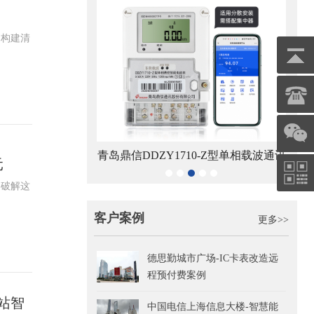
为构建清
DDZY1710-Z型单相载波通讯
二代蓝牙抄表终端
元
智能电能表
为破解这
客户案例
更多>>
德思勤城市广场-IC卡表改造远
程预付费案例
站智
中国电信上海信息大楼-智慧能