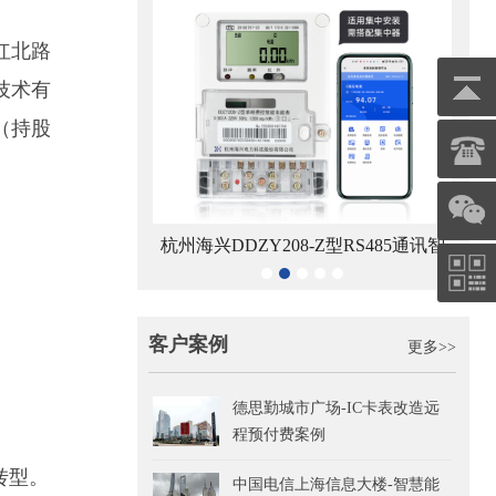
红北路
技术有
（持股
兴DDZY208-Z型RS485通讯智
青岛鼎信DDZY1710-Z型单相
能电能表
智能电能表
客户案例
更多>>
德思勤城市广场-IC卡表改造远
程预付费案例
转型。
中国电信上海信息大楼-智慧能