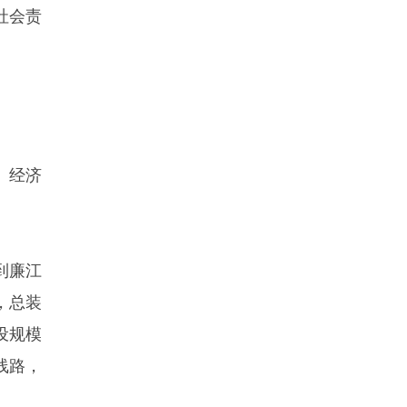
社会责
、经济
到廉江
p，总装
建设规模
线路，