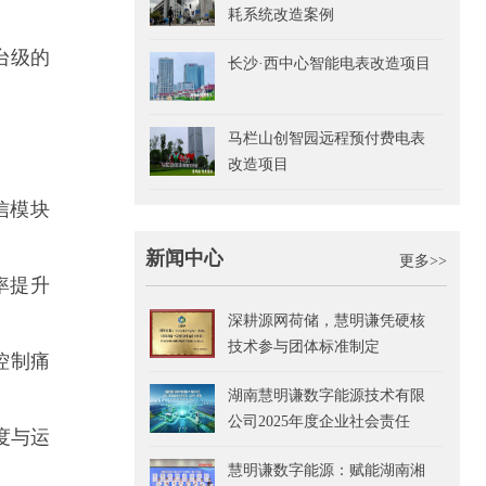
耗系统改造案例
台级的
长沙·西中心智能电表改造项目
马栏山创智园远程预付费电表
改造项目
通信模块
新闻中心
更多>>
率提升
深耕源网荷储，慧明谦凭硬核
技术参与团体标准制定
控制痛
湖南慧明谦数字能源技术有限
公司2025年度企业社会责任
度与运
(CSR)报告
慧明谦数字能源：赋能湖南湘