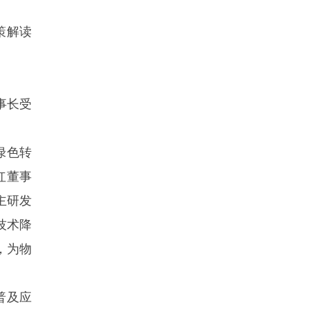
策解读
事长受
绿色转
红董事
主研发
技术降
，为物
普及应