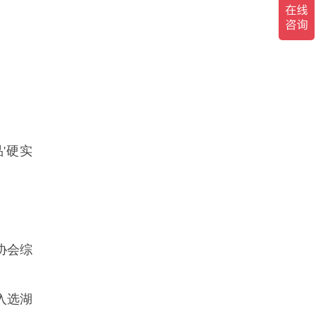
'硬实
协会综
入选湖