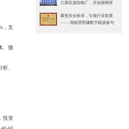
江新区虚拟电厂，开创源网荷
储充新纪元
聚焦安全标准，引领行业发展
—— 湖南慧明谦数字能源参与
%，支
《储能电站智能消防与安全系
统监测技术要求》团体标准起
草并获表彰
体、微
分析、
，投资
-60