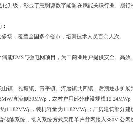
色化升级，彰显了慧明谦数字能源在赋能关联行业、履行
动：
会
多场，覆盖全国多个省市，培训技术人员百余人次。
个储能EMS与微电网项目，为工商业用户提供安全、高效
长山镇、雅塘镇、青平镇、河唇镇共四镇，后期逐步扩展
7.8MW/直流侧30MWp，农村户用部分建设规模15.24MW
11.82MWp，装机容量为11.82MWp；厂房建筑部分
设不含储能系统，接入系统方式采用单户并网接入380V 公网