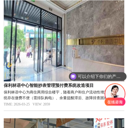
可以介绍下你们的产品么
保利林语中心智能抄表管理预付费系统改造项目
保利林语中心为商住两用综合楼宇，随着商户和住户流动性增加，原有系
统存在缴费不便（需排队购电）、余量提醒滞后、故障排查困难等问题。
为提升物业管理效率及租住用户体验，决定对全楼电表系统进行智能化改
TIME: 2026-03-25
VIEW: 2059
造。