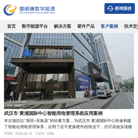
全部案例
风光储充
市场/综合体
写字楼/公寓
住宅小区
学校/
咨询报价
首页
数字能源平台
解决方案
硬件产品
客户案例
技术交
武汉市·黄浦国际中心智能用电管理系统应用案例
本次项目以“系统+采集器”的轻量方案，为武汉市·黄浦国际中心快速构建
了智能化用电管理体系，证明了在不更换硬件的情况下，仍可高效实现楼
宇用电管理的数字化转型。
TIME: 2026-06-10
VIEW: 1086