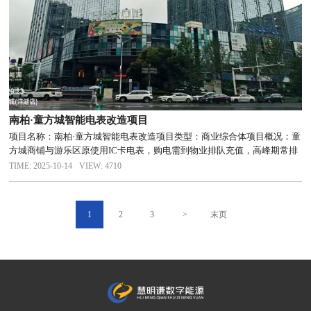
南柏·童方城智能电表改造项目
项目名称：南柏·童方城智能电表改造项目类型：商业综合体项目概况：童
方城商铺与游乐区原使用IC卡电表，购电需到物业排队充值，高峰期常排
队；物业每月人工统计剩余电量，费时费力，资金回笼慢。项目需求：保
TIME: 2025-10-14
VIEW: 4710
留原有布线，不动装修，实现“自动抄表+手机缴费”，租户自助充值，...
1
2
3
>
末页