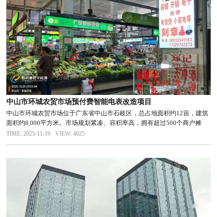
中山市环城农贸市场预付费智能电表改造项目
中山市环城农贸市场位于广东省中山市石岐区，总占地面积约12亩，建筑
面积约8,000平方米。市场规划紧凑、容积率高，拥有超过500个商户摊
位，人流量大，用电场景复杂，是中山市规模位居前列的大型综合性农副
TIME: 2025-11-19
VIEW: 4025
产品集散地。