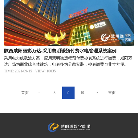
陕西咸阳丽彩万达-采用慧明谦预付费水电管理系统案例
采用电力线载波方案，应用慧明谦远程预付费抄表系统进行缴费，咸阳万
达广场为商业综合体建筑，电表多为分散安装，抄表缴费也非常方便。
TIME: 2021-09-15
VIEW: 10035
首页
<
8
9
10
>
末页