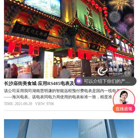
可以介绍下你们的产品么
长沙庙街美食城-应用RS485电表及远程预付费管理系统案例
该公司采用我司湖南慧明谦的智能远程预付费电表是国内一线电表品牌
——海兴电表。该电表同电力局使用的电表标准一致，精度准、灵敏度
高，为了适应智能电网和新能源的使用
TIME: 2021-09-29
VIEW: 9706