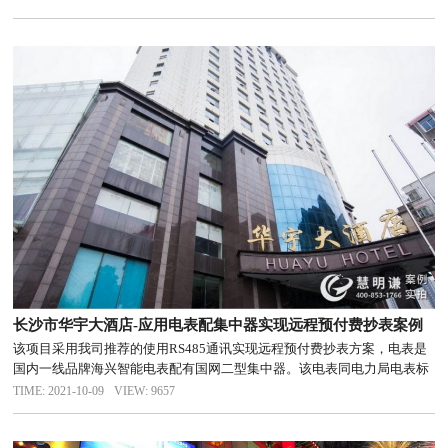
长沙市华宇大酒店-应用电表配集中器实现远程预付费抄表案例
该项目采用我司推荐的使用RS485通讯实现远程预付费抄表方案，电表是
国内一线品牌海兴智能电表配有国网二型集中器。该电表同电力局电表标
准一致，精度准、灵敏度高，为了适应智能电网和新能源的使用
TIME: 2021-10-09
VIEW: 9657