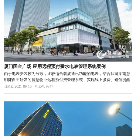
厦门国金广场-应用远程预付费水电表管理系统案例
由于电表安装较为分散，比较适合载波通讯功能的电表，结合我司湖南慧
明谦自主研发的智慧物业远程预付费管理系统，实现线上缴费、短信提醒
和远程控制等功能
TIME: 2021-09-16
VIEW: 9347