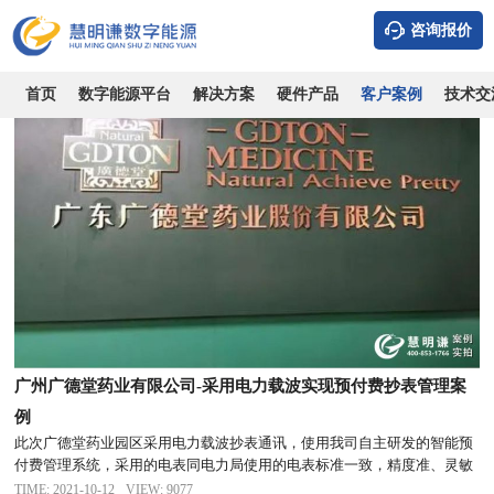
全部案例
风光储充
市场/综合体
写字楼/公寓
住宅小区
学校/
咨询报价
首页
数字能源平台
解决方案
硬件产品
客户案例
技术交
广州广德堂药业有限公司-采用电力载波实现预付费抄表管理案
例
此次广德堂药业园区采用电力载波抄表通讯，使用我司自主研发的智能预
付费管理系统，采用的电表同电力局使用的电表标准一致，精度准、灵敏
度高，为了适应智能电网和新能源的使用
TIME: 2021-10-12
VIEW: 9077