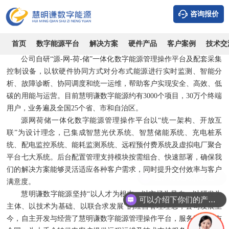
公司介绍
成长历程
企业文化
加入我们
联系我们
资质证书
咨询报价
湖南慧明谦数字能源技术有限公司成立于2018年，是国内领先的
首页
数字能源平台
解决方案
硬件产品
客户案例
技术交
用户侧数字能源产品与整体解决方案提供商。
公司自研“源-网-荷-储”一体化数字能源管理操作平台及配套采集
控制设备，以软硬件协同方式对分布式能源进行实时监测、智能分
析、故障诊断、协同调度和统一运维，帮助客户实现安全、高效、低
碳的用能与运营。目前慧明谦数字能源约有3000个项目，30万个终端
用户，业务遍及全国25个省、市和自治区。
源网荷储一体化数字能源管理操作平台以“统一架构、开放互
联”为设计理念，已集成智慧光伏系统、智慧储能系统、充电桩系
统、配电监控系统、能耗监测系统、远程预付费系统及虚拟电厂聚合
平台七大系统。后台配置管理支持模块按需组合、快速部署，确保我
们的解决方案能够灵活适应各种客户需求，同时提升交付效率与客户
现在有优惠活动么？
满意度。
慧明谦数字能源坚持“以人才为根本、以市场为导向、以研发为
可以介绍下你们的产品么
主体、以技术为基础、以联合求发展”的经营管理理念，公司发展至
今，自主开发与经营了慧明谦数字能源管理操作平台，服务客户遍布