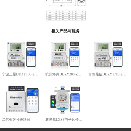
相关产品与服务
宁波三星DDZY188-Z型4G通讯智能电能表
杭州海兴DDZY208-Z型RS485通讯智能电能表
青岛鼎信DDZY1710-Z
二代蓝牙抄表终端
鑫腾越LXSF电子远传智能水表