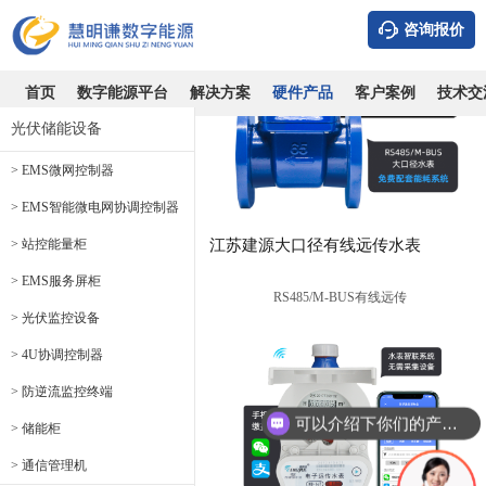
咨询报价
首页
数字能源平台
解决方案
硬件产品
客户案例
技术交
光伏储能设备
> EMS微网控制器
> EMS智能微电网协调控制器
> 站控能量柜
江苏建源大口径有线远传水表
> EMS服务屏柜
RS485/M-BUS有线远传
> 光伏监控设备
> 4U协调控制器
> 防逆流监控终端
可以介绍下你们的产品么
> 储能柜
> 通信管理机