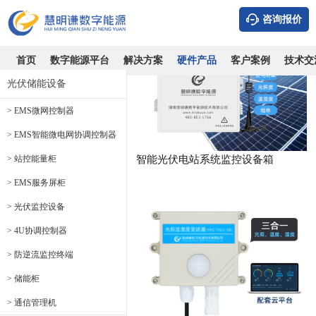
咨询报价
首页
数字能源平台
解决方案
硬件产品
客户案例
技术交
光伏储能设备
> EMS微网控制器
> EMS智能微电网协调控制器
> 站控能量柜
智能光伏电站系统监控设备箱
> EMS服务屏柜
> 光伏监控设备
> 4U协调控制器
> 防逆流监控终端
> 储能柜
> 通信管理机