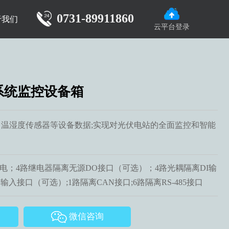
0731-89911860
于我们
云平台登录
系统监控设备箱
温湿度传感器等设备数据;实现对光伏电站的全面监控和智能
电源供电；4路继电器隔离无源DO接口（可选）；4路光耦隔离DI输
输入接口（可选）;1路隔离CAN接口;6路隔离RS-485接口
微信咨询