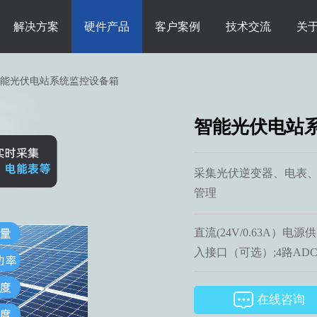
解决方案
硬件产品
客户案例
技术交流
关
能光伏电站系统监控设备箱
智能光伏电站
采集光伏逆变器、电表、
管理
直流(24V/0.63A）
入接口（可选）;4路ADC
在线咨询