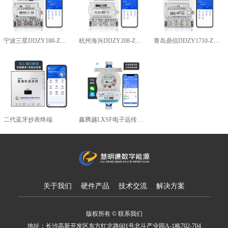
宁波三星DDZY188-Z型4G通讯智能电能表
杭州海兴DDZY208-Z型RS485通讯智能电能表
青岛鼎信DDZY1710-Z
二代蓝牙抄表终端
鑫腾越LXSF电子远传智能水表
关于我们
硬件产品
技术交流
解决方案
版权所有 © 联系我们
地址：长沙高新开发区东方红北路601号北斗产业园A-1栋702-704