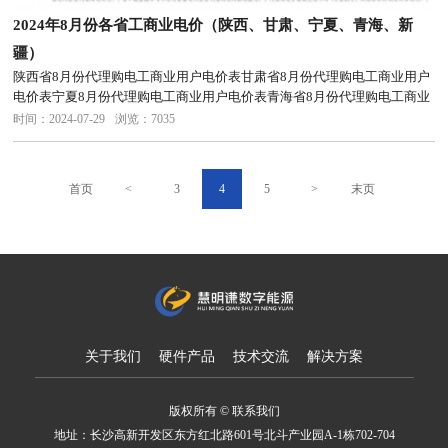
2024年8月份各省工商业电价（陕西、甘肃、宁夏、青海、新
疆）
陕西省8月份代理购电工商业用户电价表甘肃省8月份代理购电工商业用户
电价表宁夏8月份代理购电工商业用户电价表青海省8月份代理购电工商业
用户电价表新疆8月份代理购电工商业用户电价表
时间：2024-07-29
浏览：7035
首页
<
3
4
5
>
末页
关于我们
硬件产品
技术交流
解决方案
版权所有 © 联系我们
地址：长沙高新开发区东方红北路601号北斗产业园A-1栋702-704