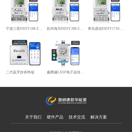
宁波三星DDZY188-Z型4G通讯智能电能表
杭州海兴DDZY208-Z型RS485通讯智能电能表
青岛鼎信DDZY1710-Z
二代蓝牙抄表终端
鑫腾越LXSF电子远传智能水表
关于我们
硬件产品
技术交流
解决方案