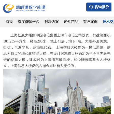
咨询报价
中国电信上海信息大楼能耗系统改造圆满完成
时间：2026-08-07
浏览：17905
作者：admin
首页
数字能源平台
解决方案
硬件产品
客户案例
技术交
上海信息大楼由中国电信集团上海市电信公司投资，总建筑面积
101,235平方米，楼高288米，地上41层，地下4层。大楼外形美观、
挺拔，气派非凡，充满现代感。 上海信息大楼作为一幢以通信、信
息为特点的现代化智能大楼，在设计时就将目标确定为当今世界最先
进的信息大楼，建成时为上海浦东最高楼，如今陆家嘴摩天大楼林
立，上海信息大楼仍然占据金融区桥头堡位置。