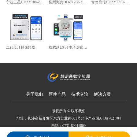
宁波三星DDZY188-Z型4G通讯智能电能表
杭州海兴DDZY208-Z型RS485通讯智能电能表
青岛鼎信DDZY1710-Z
二代蓝牙抄表终端
鑫腾越LXSF电子远传智能水表
关于我们
硬件产品
技术交流
解决方案
版权所有 © 联系我们
地址：长沙高新开发区东方红北路601号北斗产业园A-1栋702-704
电话：0731-89911860
备案号：湘ICP备18007650号