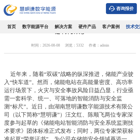
咨询报价
聚焦安全标准，引领行业发展 —— 湖南慧明谦数字能源参
与《储能电站智能消防与安全系统监测技术要求》团体标准
首页
数字能源平台
解决方案
硬件产品
客户案例
技术交
起草并获表彰
时间：2026-08-08
浏览：5332
作者：admin
近年来，随着
“双碳”战略的纵深推进，储能产业驶
入“快车道”。然而，储能电站在高能量密度、高功率
运行场景下，火灾与安全事故风险日益凸显，行业亟
需一套科学、统一、可落地的智能消防与安全监
测“标尺”。近日，由湖南慧明谦数字能源技术有限公
司（以下简称“慧明谦”）汪文红、陈顺飞两位专家深
度参与起草的《储能电站智能消防与安全系统监测技
术要求》团体标准正式发布；同时，两位专家荣获标
准起草“荣誉证书”，为公司在储能安全领域再添一