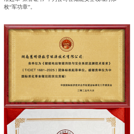
枚“军功章”。