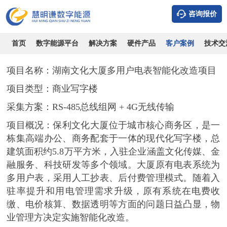
咨询报价
湖南文化大厦多用户电表预付费智能化改造项目
时间：2026-08-08
浏览：2092
作者：admin
首页
数字能源平台
解决方案
硬件产品
客户案例
技术交
项目名称
：
湖南
文化大厦多用户电表智能化改造项目
项目类型
：
商业写字楼
采集方案
：
RS-485总线组网 + 4G无线传输
项目概况
：
保利文化大厦位于城市核心商务区，是一
栋集高端办公、商务配套于一体的现代化写字楼，总
建筑面积约
5.8万平方米，入驻企业涵盖文化传媒、金
融服务、科技研发等多个领域。大厦原有电表系统为
多用户表，采用人工抄表、后付费管理模式。随着入
驻率提升和用电管理需求升级，原有系统在电费收
缴、电价核算、数据透明等方面的问题日益凸显，物
业管理方决定实施智能化改造。