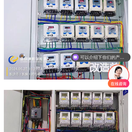
可以介绍下你们的产品么
你们是怎么收费的呢？