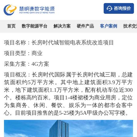
咨询报价
长房时代城智能电表系统改造项目
时间：2026-08-08
浏览：10181
作者：admin
首页
数字能源平台
解决方案
硬件产品
客户案例
技术交
项目名称：
长房时代城智能电表系统改造项目
项目类型：
商业
采集方案：
4G方案
项目概况：
长房时代国际属于长房时代城三期，总建
筑面积约5万平方米。其中地上建筑面积3.9万平方
米，地下建筑面积1.1万平方米，配有机动车位近300
个。楼栋高约百米。项目1-4楼裙楼为商业用房，定位
为集商务、休闲、餐饮、娱乐为一体的都市会客中
心。目前项目推售的是5-25楼为5A甲级办公写字楼。