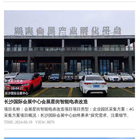
8474平方米，是市民休闲绿化广场和户外古玩艺术品广场；首层...
长沙国际会展中心会展星街智能电表改造
项目名称：会展星街智能电表改造项目项目类型：企业园区采集方案：4G
采集方案项目概况：长沙国际会展中心始终秉承“探究需求、注重细节、
精准高效”的服务理念，致力于为客户提供一站式服务。自2016年11月8日
TIME: 2024-06-19
VIEW: 8870
开馆至今，已成功举办长沙国际工程机械展览会、全国制药机械博...