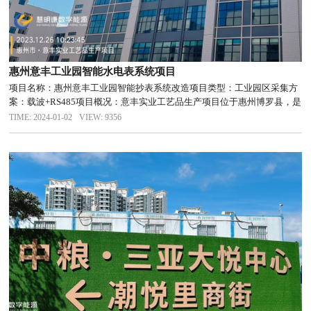
惠州意丰工业园智能水电表系统项目
项目名称：惠州意丰工业园智能抄表系统改造项目类型：工业园区采集方
案：载波+RS485项目概况：意丰实业工艺品生产项目位于惠州博罗县，是
一家专门从事仿真植物工艺品制作的公司，在人造花草树木行业中属于龙
TIME: 2024-01-02
VIEW: 9356
头企业，其产品远销海内外，为博罗县创造了上千个就业岗位，是博罗...