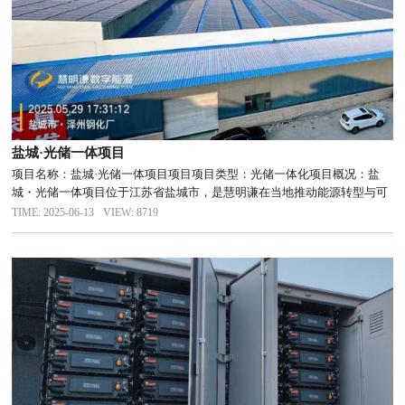
盐城·光储一体项目
项目名称：盐城·光储一体项目项目项目类型：光储一体化项目概况：盐
城・光储一体项目位于江苏省盐城市，是慧明谦在当地推动能源转型与可
持续发展的重要示范项目。该项目结合盐城地区丰富的光照资源，旨在打
TIME: 2025-06-13
VIEW: 8719
造一个高效、稳定的光储一体化系统，为当地工商业提供可靠的绿色能源
解决...