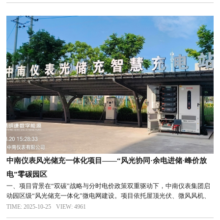
电创造更大价值！
中南仪表风光储充一体化项目——“风光协同·余电进储·峰价放
电”零碳园区
一、项目背景在“双碳”战略与分时电价政策双重驱动下，中南仪表集团启
动园区级“风光储充一体化”微电网建设。项目依托屋顶光伏、微风风机、
磷酸铁锂储能及直流快充桩，通过自研EMS能源管理系统，实现“风光协
TIME: 2025-10-25
VIEW: 4961
同、自发自用、余电进储、峰价放电”闭环运行，打造零逆流、高收益...