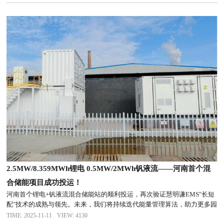
了商家满意度，增强了项目的经营竞争力。
2.5MW/8.359MWh锂电 0.5MW/2MWh钒液流——河南首个混
合储能项目成功投运！
河南首个锂电+钒液流混合储能站的顺利投运，再次验证慧明谦EMS"长短
配"技术的成熟与领先。未来，我们将持续迭代能量管理算法，助力更多园
区、工厂、充电站"低成本储电、高可靠用电、零碳排生产"，让每一度绿
TIME: 2025-11-11
VIEW: 4130