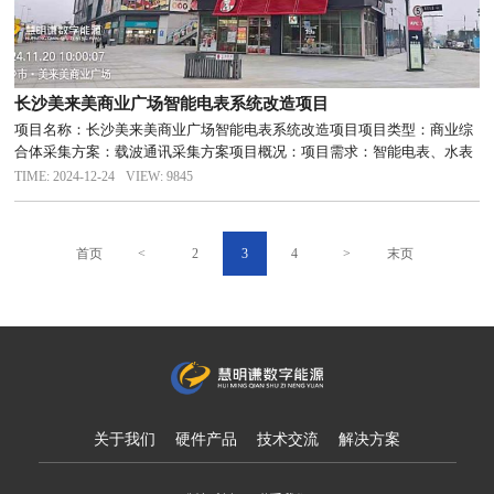
长沙美来美商业广场​智能电表系统改造项目
项目名称：长沙美来美商业广场智能电表系统改造项目项目类型：商业综
合体采集方案：载波通讯采集方案项目概况：项目需求：智能电表、水表
安装及预付费系统解决方案：项目配套慧明谦能耗系统，实现电表预付费
TIME: 2024-12-24
VIEW: 9845
管理、所有商户手机缴费。项目改造后效果：慧明谦提供全流程智慧能耗
整体...
首页
<
2
3
4
>
末页
关于我们
硬件产品
技术交流
解决方案