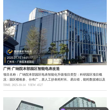
广州·广纳院本部园区智能电表改造
项目名称：广纳院本部园区电表智能化升级项目类型：科研园区项目概
况：园区楼栋多、分布广，原人工抄表耗时长、易出错，能耗数据难以及
时掌握。项目需求：不改动现有线路，快速实现自动抄表，用电数据支持
TIME: 2025-10-14
VIEW: 4527
分项统计与报表导出。解决方案：慧明谦数字能源提供“勘察、设计、施
工、培...