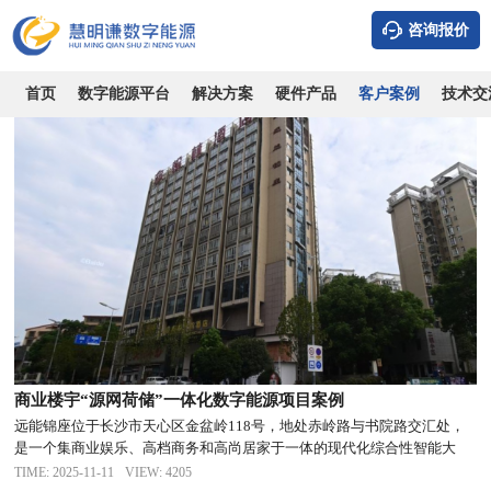
全部案例
风光储充
市场/综合体
写字楼/公寓
住宅小区
学校/
咨询报价
首页
数字能源平台
解决方案
硬件产品
客户案例
技术交
商业楼宇“源网荷储”一体化数字能源项目案例
远能锦座位于长沙市天心区金盆岭118号，地处赤岭路与书院路交汇处，
是一个集商业娱乐、高档商务和高尚居家于一体的现代化综合性智能大
厦。能源管理的系统性改造，提高了项目管理和服务的智能化水平，提升
TIME: 2025-11-11
VIEW: 4205