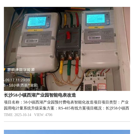
长沙58小镇西湖产业园智能电表改造
项目名称：58小镇西湖产业园预付费电表智能化改造项目项目类型：产业
园用电计量系统升级采集方案：RS-485有线方案项目概况：长沙58小镇西
湖产业园（又称58小镇）是位于长沙市岳麓区西湖文化公园内的智慧科技
TIME: 2025-10-14
VIEW: 4706
产业园区，以生态景观与科技创新融合为特色。园区原有电表，...