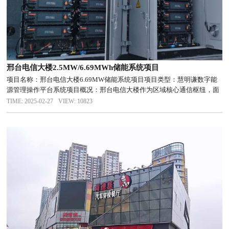
邢台电信大楼2.5MW/6.69MWh储能系统项目
项目名称：邢台电信大楼6.69MW储能系统项目项目类型：慧明谦数字能
源管理操作平台系统项目概况：邢台电信大楼作为区域核心通信枢纽，面
临高能耗需求与电力保障挑战。为响应“双碳”目标并实现降本增效，项目
TIME: 2025-02-27
VIEW: 10823
部署6.69MW储能系统，集成EMS智能微网控制器，打造“源-...