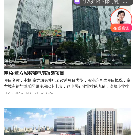
可以介绍下你们的产品么
南柏·童方城智能电表改造项目
项目名称：南柏·童方城智能电表改造项目类型：商业综合体项目概况：童
方城商铺与游乐区原使用IC卡电表，购电需到物业排队充值，高峰期常排
队；物业每月人工统计剩余电量，费时费力，资金回笼慢。项目需求：保
TIME: 2025-10-14
VIEW: 4724
留原有布线，不动装修，实现“自动抄表+手机缴费”，租户自助充值，...