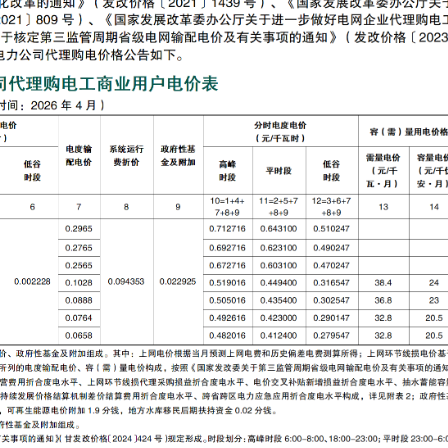
讯智能电
杭州海兴DDZY208-Z型RS485通讯智
青岛鼎信DDZY17
能电能表
智能