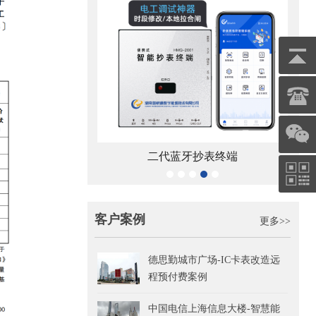
10-Z型单相载波通讯
二代蓝牙抄表终端
电能表
客户案例
更多>>
德思勤城市广场-IC卡表改造远
程预付费案例
中国电信上海信息大楼-智慧能