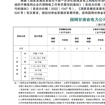
宁波三星DDZY188-Z型4G通
腾越LXSF电子远传智能水表
能表