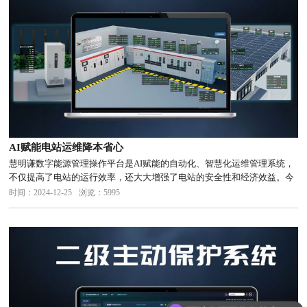
AI赋能电站运维降本省心
慧明谦数字能源管理操作平台是AI赋能的自动化、智慧化运维管理系统，
不仅提高了电站的运行效率，还大大增强了电站的安全性和经济效益。今
天，我们将带您一探AI如何改变电站运维的未来。实现设备的自动监控和
时间：2024-12-25
浏览：5995
管理AI技术的应用使得电站设备监控和管理自动化成为可能。系统能够...