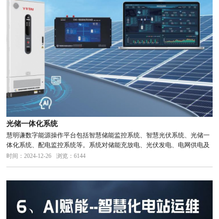
光储一体化系统
慧明谦数字能源操作平台包括智慧储能监控系统、智慧光伏系统、光储一
体化系统、配电监控系统等。系统对储能充放电、光伏发电、电网供电及
负荷用电的微电网运行情况进行全过程监管。系统利用人工智能算法实现
时间：2024-12-26
浏览：6144
对光伏发电和用户负荷精准预测，提供新能源消纳、峰谷套利、配电增
容、容...