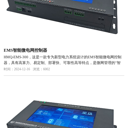
EMS智能微电网控制器
HMQ-EMS-300，这是一款专为新型电力系统设计的EMS智能微电网控制
器，具有高算力、易定制、部署快、可靠性高等特点，是微网管理的“智
慧大脑”，系统控制核心及数据交互枢纽。通过灵活接入所有终端设备，
时间：2024-12-16
浏览：6002
实现微网多能监控、削峰填谷、预测分析、能耗优化、云边协同等...