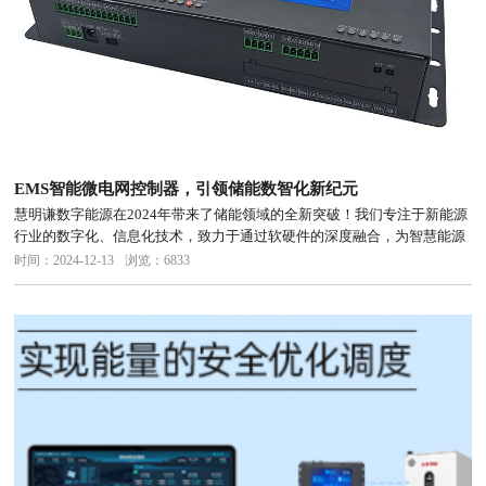
EMS智能微电网控制器，引领储能数智化新纪元
慧明谦数字能源在2024年带来了储能领域的全新突破！我们专注于新能源
行业的数字化、信息化技术，致力于通过软硬件的深度融合，为智慧能源
赋能，提供行业领先的IT解决方案与服务。今天，我们将向大家展示我们
时间：2024-12-13
浏览：6833
在储能数智化领域的最新成果—EMS智能微电网控制器和软件平台。...