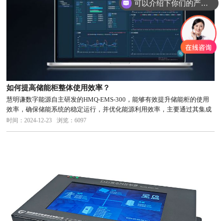
可以介绍下你们的产品么
如何提高储能柜整体使用效率？
慧明谦数字能源自主研发的HMQ-EMS-300，能够有效提升储能柜的使用
效率，确保储能系统的稳定运行，并优化能源利用效率，主要通过其集成
化的硬件与高度兼容的软件设计，在硬件层面，具备工业级标准宽温设
时间：2024-12-23
浏览：6097
计，工作温度范围从-40℃到75℃，环境适应性更强，运行更稳定...