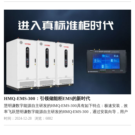
（EMS,EnergyManagementSystem）扮演着至关重要...
HMQ-EMS-300：引领储能柜EMS的新时代
慧明谦数字能源自主研发的HMQ-EMS-300具有如下特点：极速安装，效
率飞跃慧明谦数字能源自主研发的HMQ-EMS-300，通过安装向导，用户
可以轻松自行完成EMS的配置，包括设备接入、策略配置、动环配置以及
时间：2024-12-28
浏览：6882
多柜联机配置。这一创新使得电站交付效率提升10倍以...