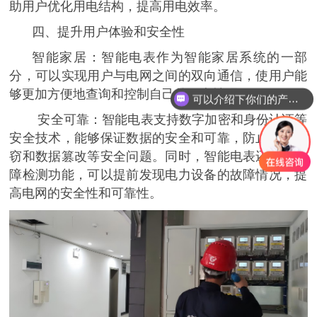
助用户优化用电结构，提高用电效率。
四、提升用户体验和安全性
智能家居：智能电表作为智能家居系统的一部
分，可以实现用户与电网之间的双向通信，使用户能
够更加方便地查询和控制自己的用电情况。
可以介绍下你们的产品么
安全可靠：智能电表支持数字加密和身份认证等
安全技术，能够保证数据的安全和可靠，防止电能盗
窃和数据篡改等安全问题。同时，智能电表还具有故
障检测功能，可以提前发现电力设备的故障情况，提
高电网的安全性和可靠性。