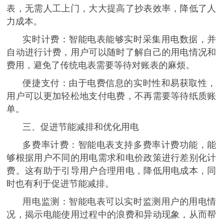
表，无需人工上门，大大提高了抄表效率，降低了人
力成本。
实时计费：智能电表能够实时采集用电数据，并
自动进行计费，用户可以随时了解自己的用电情况和
费用，避免了传统电表需要等待对账表的麻烦。
便捷支付：由于电费信息的实时性和易获取性，
用户可以更加轻松地支付电费，不再需要等待纸质账
单。
三、促进节能减排和优化用电
多费率计费：智能电表支持多费率计费功能，能
够根据用户不同的用电需求和电价政策进行差别化计
费。这有助于引导用户合理用电，降低用电成本，同
时也有利于促进节能减排。
用电监测：智能电表可以实时监测用户的用电情
况，揭示电能使用过程中的浪费和异动现象，从而帮