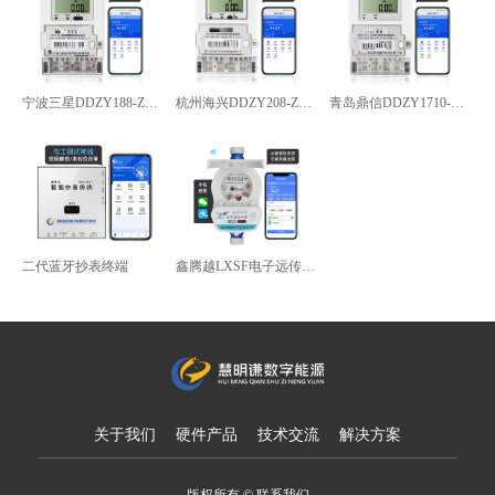
宁波三星DDZY188-Z型4G通讯智能电能表
杭州海兴DDZY208-Z型RS485通讯智能电能表
青岛鼎信DDZY1710-Z
二代蓝牙抄表终端
鑫腾越LXSF电子远传智能水表
关于我们
硬件产品
技术交流
解决方案