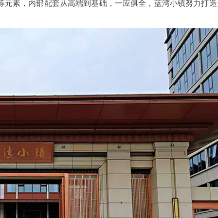
等元素，内部配套从高端到基础，一应俱全，蓝湾小镇努力打造
宁波三星DDZY188-Z型4G通讯智能电
杭州海兴DDZY20
水表
能表
能