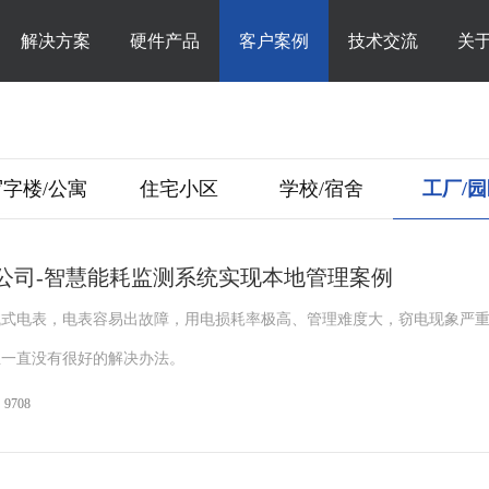
解决方案
硬件产品
客户案例
技术交流
关
写字楼/公寓
住宅小区
学校/宿舍
工厂/
公司-智慧能耗监测系统实现本地管理案例
械式电表，电表容易出故障，用电损耗率极高、管理难度大，窃电现象严
且一直没有很好的解决办法。
9708