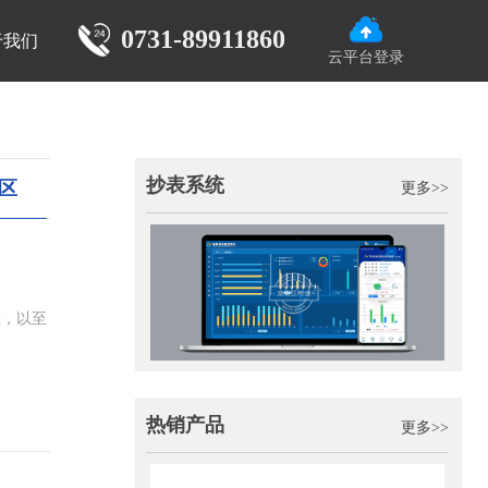
0731-89911860
于我们
云平台登录
抄表系统
园区
更多>>
重，以至
热销产品
更多>>