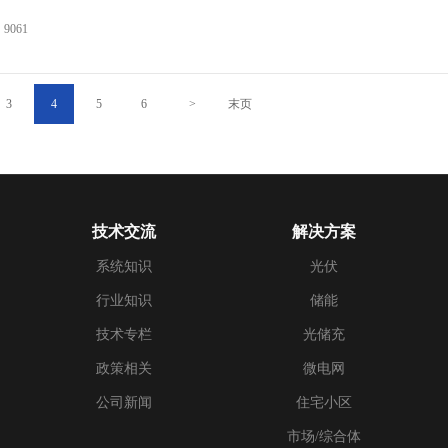
9061
3
4
5
6
>
末页
技术交流
解决方案
系统知识
光伏
行业知识
储能
技术专栏
光储充
政策相关
微电网
公司新闻
住宅小区
市场/综合体