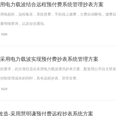
采用电力载波结合远程预付费系统管理抄表方案
算用电损耗，远程集采，系统算费，手机线上缴费，欠费自动断电，缴费
电量明细查询，以及短信通知。
9589
宁波三星DDZY188-Z型4G通讯智能电
杭州海兴DDZY20
水表
-采用电力载波实现预付费抄表系统管理方案
能表
能
需的要求，此次项目适合采用电力载波通讯抄表方案，配套我公司自主研
控制管理成本的同时，具有远程抄表、异常告警...
9428
改造-采用慧明谦预付费远程抄表系统方案