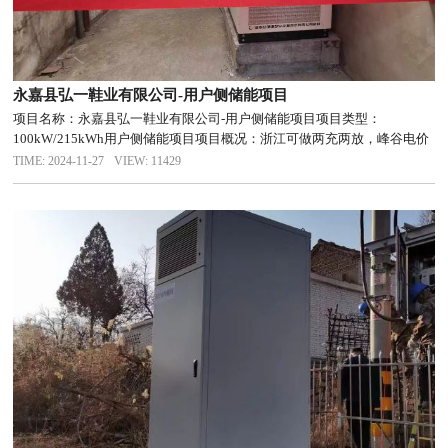
永嘉县弘一鞋业有限公司-用户侧储能项目
项目名称：永嘉县弘一鞋业有限公司-用户侧储能项目项目类型：
100kW/215kWh用户侧储能项目项目概况：浙江可做两充两放，峰谷电价
差超1元/度，峰谷套利模式帮助企业节省电费开支，降低用电成本。项目
TIME: 2024-11-27
VIEW: 11429
需求：降低用电成本。解决方案：根据峰谷套利模式帮助企业节省电费...