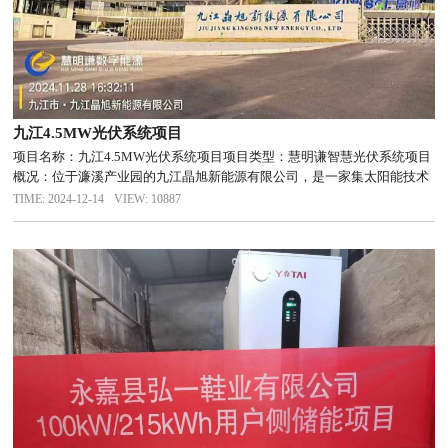
九江4.5MW光伏系统项目
项目名称：九江4.5MW光伏系统项目项目类型：慧明谦智慧光伏系统项目
概况：位于濂溪产业园的九江晶旭新能源有限公司，是一家集太阳能技术
研发、太阳能组件生产、太阳能市场化应用、太阳能解决方案为一体的科
TIME: 2024-12-14
VIEW: 10887
技智造企业。通过慧明谦智慧光伏系统具备发电统计分析（发电量、功
率...