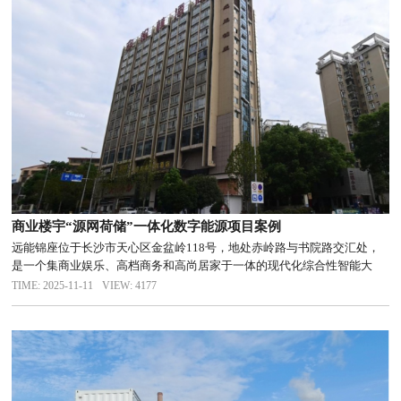
商业楼宇“源网荷储”一体化数字能源项目案例
远能锦座位于长沙市天心区金盆岭118号，地处赤岭路与书院路交汇处，
是一个集商业娱乐、高档商务和高尚居家于一体的现代化综合性智能大
厦。能源管理的系统性改造，提高了项目管理和服务的智能化水平，提升
TIME: 2025-11-11
VIEW: 4177
了商家满意度，增强了项目的经营竞争力。