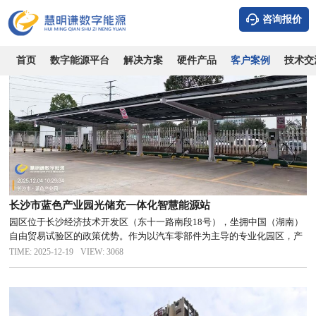
全部案例
风光储充
市场/综合体
写字楼/公寓
住宅小区
学校/
咨询报价
首页
数字能源平台
解决方案
硬件产品
客户案例
技术交
长沙市蓝色产业园光储充一体化智慧能源站
园区位于长沙经济技术开发区（东十一路南段18号），坐拥中国（湖南）
自由贸易试验区的政策优势。作为以汽车零部件为主导的专业化园区，产
业集聚度高，生产负荷连续稳定，用电需求特征显著。
TIME: 2025-12-19
VIEW: 3068