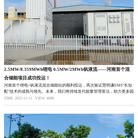
2.5MW/8.359MWh锂电 0.5MW/2MWh钒液流——河南首个混
合储能项目成功投运！
河南首个锂电+钒液流混合储能站的顺利投运，再次验证慧明谦EMS"长短
配"技术的成熟与领先。未来，我们将持续迭代能量管理算法，助力更多园
区、工厂、充电站"低成本储电、高可靠用电、零碳排生产"，让每一度绿
TIME: 2025-11-11
VIEW: 4098
电创造更大价值！