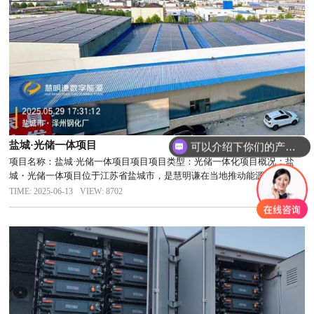
盐城·光储一体项目
可以介绍下你们的产品么
项目名称：盐城·光储一体项目项目项目类型：光储一体化项目概况：盐
城・光储一体项目位于江苏省盐城市，是慧明谦在当地推动能源转型与可
持续发展的重要示范项目。该项目结合盐城地区丰富的光照资源，旨在打
TIME: 2025-06-13
VIEW: 8702
造一个高效、稳定的光储一体化系统，为当地工商业提供可靠的绿色能源
解决...