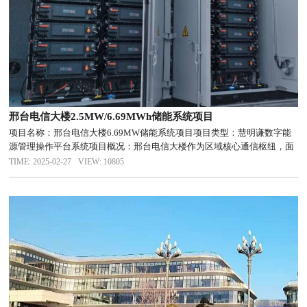
邢台电信大楼2.5MW/6.69MWh储能系统项目
项目名称：邢台电信大楼6.69MW储能系统项目项目类型：慧明谦数字能
源管理操作平台系统项目概况：邢台电信大楼作为区域核心通信枢纽，面
临高能耗需求与电力保障挑战。为响应“双碳”目标并实现降本增效，项目
TIME: 2025-02-27
VIEW: 10805
部署6.69MW储能系统，集成EMS智能微网控制器，打造“源-...