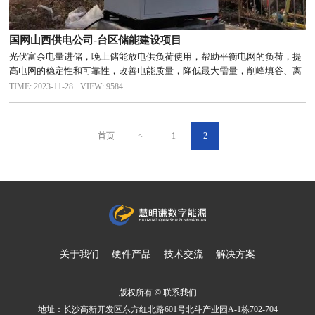
国网山西供电公司-台区储能建设项目
光伏富余电量进储，晚上储能放电供负荷使用，帮助平衡电网的负荷，提
高电网的稳定性和可靠性，改善电能质量，降低最大需量，削峰填谷、离
网运行等更多功能，配合慧明谦光储系统，实现能源的合理高效利用。
TIME: 2023-11-28
VIEW: 9584
首页
<
1
2
关于我们
硬件产品
技术交流
解决方案
版权所有 © 联系我们
地址：长沙高新开发区东方红北路601号北斗产业园A-1栋702-704