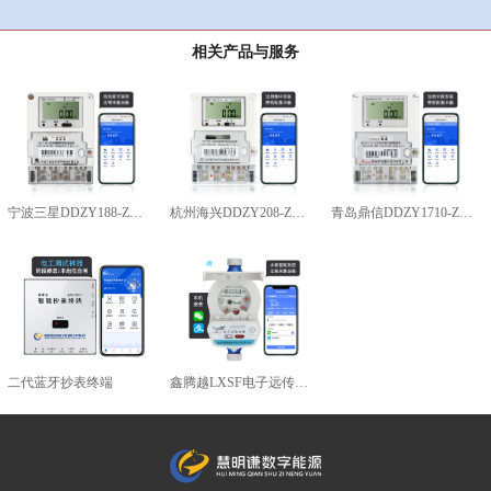
相关产品与服务
宁波三星DDZY188-Z型4G通讯智能电能表
杭州海兴DDZY208-Z型RS485通讯智能电能表
青岛鼎信DDZY1710-Z
二代蓝牙抄表终端
鑫腾越LXSF电子远传智能水表