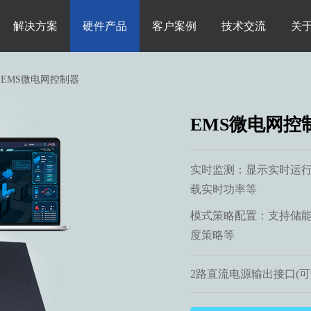
解决方案
硬件产品
客户案例
技术交流
关
>
EMS微电网控制器
EMS微电网控
实时监测：显示实时运
载实时功率等
模式策略配置：支持储
度策略等
2路直流电源输出接口(可选