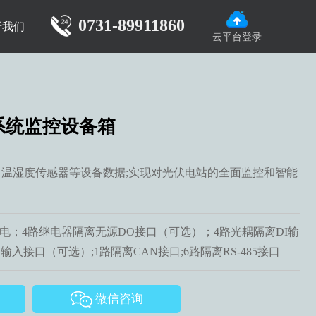
0731-89911860
于我们
云平台登录
系统监控设备箱
温湿度传感器等设备数据;实现对光伏电站的全面监控和智能
电源供电；4路继电器隔离无源DO接口（可选）；4路光耦隔离DI输
输入接口（可选）;1路隔离CAN接口;6路隔离RS-485接口
微信咨询