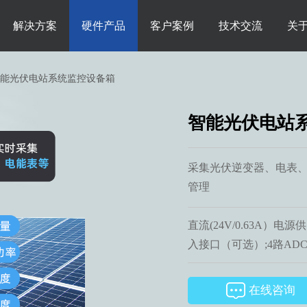
解决方案
硬件产品
客户案例
技术交流
关
能光伏电站系统监控设备箱
智能光伏电站
采集光伏逆变器、电表、
管理
直流(24V/0.63A）
入接口（可选）;4路ADC
在线咨询