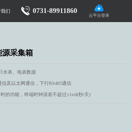
0731-89911860
于我们
云平台登录
能源采集箱
8只水表、电表数据
信及以太网通信，下行RS485通信
的功能，终端时钟误差不超过±1s/d(秒/天)