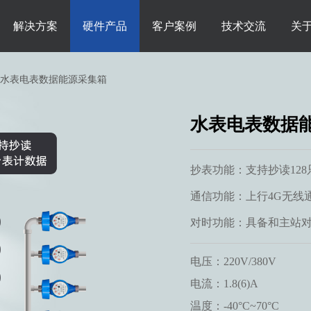
解决方案
硬件产品
客户案例
技术交流
关
水表电表数据能源采集箱
水表电表数据
抄表功能：支持抄读12
通信功能：上行4G无线通
对时功能：具备和主站对时
电压：220V/380V
电流：1.8(6)A
温度：-40°C~70°C