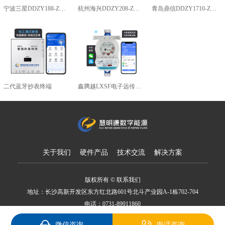
宁波三星DDZY188-Z型4G通讯智能电能表
杭州海兴DDZY208-Z型RS485通讯智能电能表
青岛鼎信DDZY1710-Z
二代蓝牙抄表终端
鑫腾越LXSF电子远传智能水表
关于我们
硬件产品
技术交流
解决方案
版权所有 © 联系我们
地址：长沙高新开发区东方红北路601号北斗产业园A-1栋702-704
电话：0731-89911860
备案号：湘ICP备18007650号
微信咨询
电话咨询