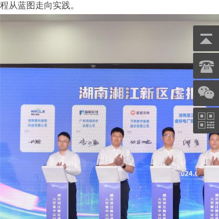
程从蓝图走向实践。
鑫腾越LXSF电子远传智能水表