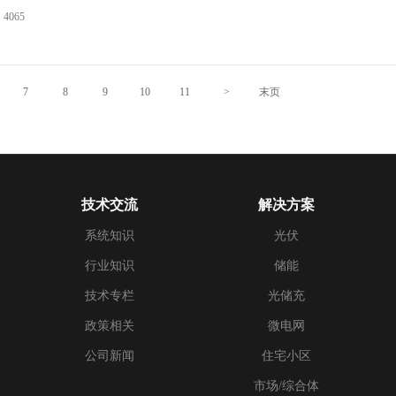
4065
7
8
9
10
11
>
末页
技术交流
解决方案
系统知识
光伏
行业知识
储能
技术专栏
光储充
政策相关
微电网
公司新闻
住宅小区
市场/综合体