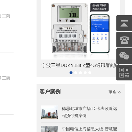
月工商
宁波三星DDZY188-Z型4G通讯智能电
杭州海兴DDZY208-Z型R
能表
能电能表
月工商
客户案例
更多>>
德思勤城市广场-IC卡表改造远
程预付费案例
中国电信上海信息大楼-智慧能