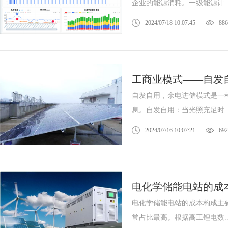
企业的能源消耗。一级能源计..
2024/07/18 10:07:45
886
工商业模式——自发
自发自用，余电进储模式是一
息。自发自用：当光照充足时..
2024/07/16 10:07:21
692
电化学储能电站的成
电化学储能电站的成本构成主
常占比最高。根据高工锂电数..