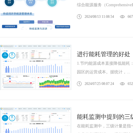
综合能源服务（Comprehensi
2024/08/13 11:08:54
667
进行能耗管理的好处
1.节约能源成本直接降低能
园区的运营成本。据统计，...
2024/07/25 08:07:24
652
能耗监测中提到的三
在能耗监测中，三级计量是指