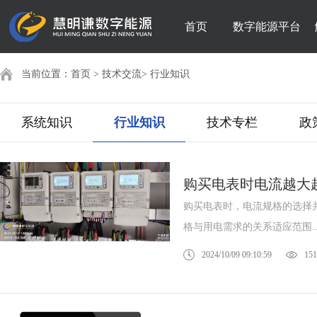
首页
数字能源平台
当前位置：
首页
>
技术交流
>
行业知识
系统知识
行业知识
技术专栏
政
购买电表时电流越大
购买电表时，电流规格的选择
格与用电需求的关系适应范围..
2024/10/09 09:10:59
151