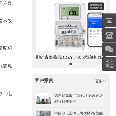
有必要
格不仅
精度和
8-Z型RS485通讯智
青岛鼎信DDZY1710-Z型单相载波通讯
电流规
电能表
智能电能表
客户案例
更多>>
数（电
德思勤城市广场-IC卡表改造远
程预付费案例
中国电信上海信息大楼-智慧能