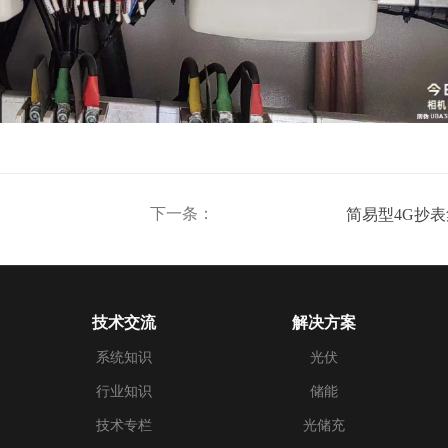
下一条：
简易型4G抄
技术交流
解决方案
系统知识
光伏
行业知识
储能
技术专栏
光储充