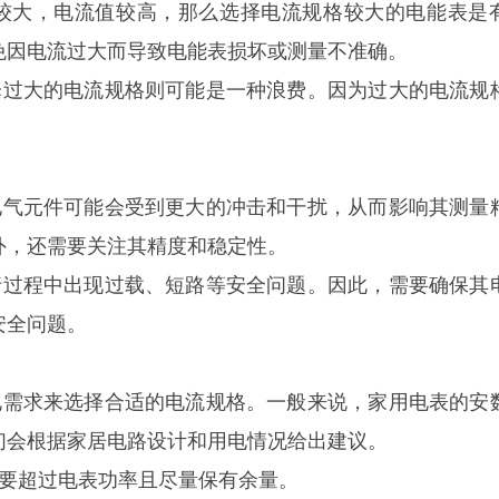
较大，电流值较高，那么选择电流规格较大的电能表是
免因电流过大而导致电能表损坏或测量不准确。
择过大的电流规格则可能是一种浪费。因为过大的电流规
电气元件可能会受到更大的冲击和干扰，从而影响其测量
外，还需要关注其精度和稳定性。
宁波三星DDZY188-Z型4G通讯智能电
杭州海兴DDZY20
水表
行过程中出现过载、短路等安全问题。因此，需要确保其
能表
能
安全问题。
电需求来选择合适的电流规格。一般来说，家用电表的安
们会根据家居电路设计和用电情况给出建议。
要超过电表功率且尽量保有余量。