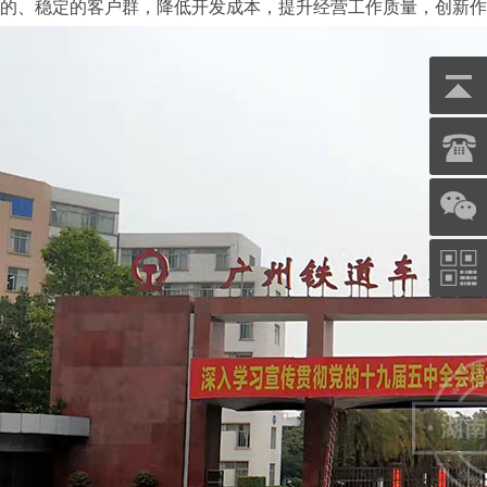
的、稳定的客户群，降低开发成本，提升经营工作质量，创新
宁波三星DDZY188-Z型4G通讯智
越LXSF电子远传智能水表
能表