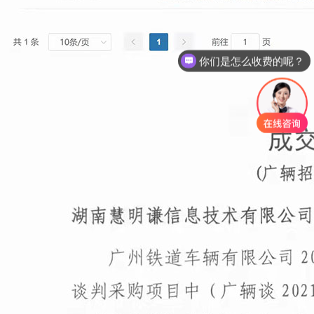
你们是怎么收费的呢？
现在有优惠活动么？