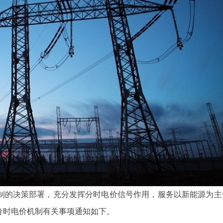
宁波三星DDZY188-Z型4G通讯智能电
杭州海兴DDZY20
水表
能表
能
制的决策部署，充分发挥分时电价信号作用，服务以新能源为主
分时电价机制有关事项通知如下。