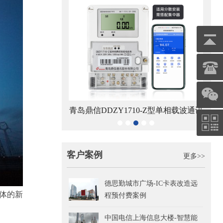
8-Z型RS485通讯智
青岛鼎信DDZY1710-Z型单相载波通讯
电能表
智能电能表
客户案例
更多>>
德思勤城市广场-IC卡表改造远
体的新
程预付费案例
中国电信上海信息大楼-智慧能