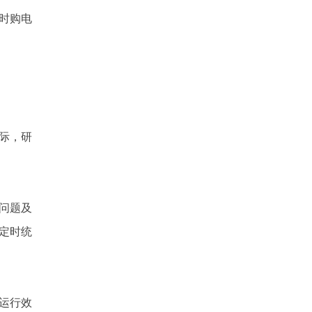
时购电
际，研
问题及
定时统
运行效