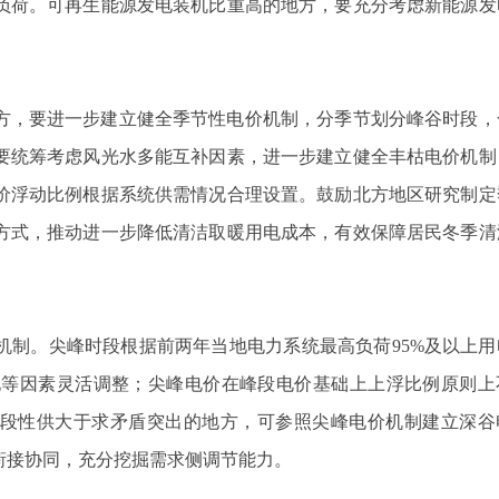
负荷。可再生能源发电装机比重高的地方，要充分考虑新能源发
方，要进一步建立健全季节性电价机制，分季节划分峰谷时段，
要统筹考虑风光水多能互补因素，进一步建立健全丰枯电价机制
价浮动比例根据系统供需情况合理设置。鼓励北方地区研究制定
方式，推动进一步降低清洁取暖用电成本，有效保障居民冬季清
机制。尖峰时段根据前两年当地电力系统最高负荷
95%
及以上用
化等因素灵活调整；尖峰电价在峰段电价基础上上浮比例原则上
段性供大于求矛盾突出的地方，可参照尖峰电价机制建立深谷
衔接协同，充分挖掘需求侧调节能力。