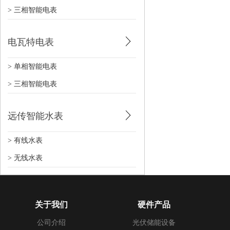
> 三相智能电表
电瓦特电表
> 单相智能电表
> 三相智能电表
远传智能水表
> 有线水表
> 无线水表
关于我们
硬件产品
公司介绍
光伏储能设备