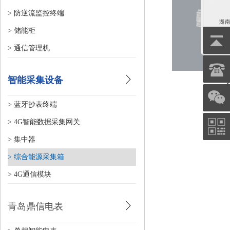
> 防逆流监控终端
> 储能柜
> 通信管理机
智能采集设备
> 蓝牙抄表终端
> 4G智能数据采集网关
> 集中器
> 综合能源采集箱
> 4G通信模块
青岛鼎信电表