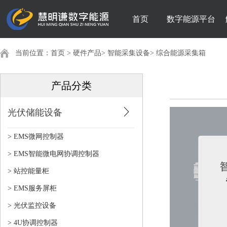
首页
数字能源平台
当前位置：
首页
>
硬件产品
>
智能采集设备
>
综合能源采集箱
产品分类
光伏储能设备
> EMS微网控制器
> EMS智能微电网协调控制器
> 站控能量柜
> EMS服务屏柜
> 光伏监控设备
> 4U协调控制器