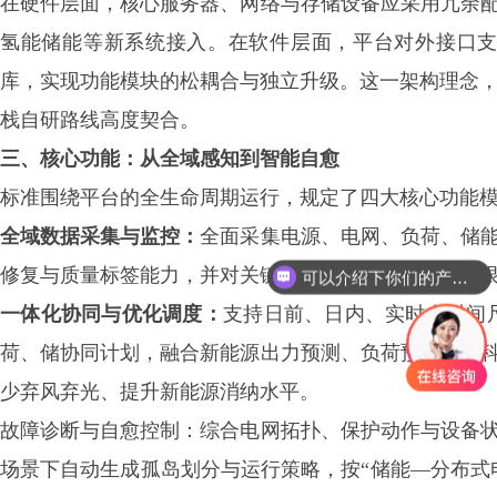
在硬件层面，核心服务器、网络与存储设备应采用冗余
氢能储能等新系统接入。在软件层面，平台对外接口
库，实现功能模块的松耦合与独立升级。这一架构理念，与慧
栈自研路线高度契合。
三、核心功能：从全域感知到智能自愈
标准围绕平台的全生命周期运行，规定了四大核心功能
全域数据采集与监控：
全面采集电源、电网、负荷、储
可以介绍下你们的产品么？
修复与质量标签能力，并对关键设备实现阈值告警、越
你们是怎么收费的呢？
一体化协同与优化调度：
支持日前、日内、实时多时间
荷、储协同计划，融合新能源出力预测、负荷预测，并
少弃风弃光、提升新能源消纳水平。
故障诊断与自愈控制：
综合电网拓扑、保护动作与设备
场景下自动生成孤岛划分与运行策略，按
“储能—分布式